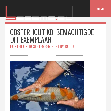
Skip
to
MENU
content
OOSTERHOUT KOI BEMACHTIGDE
DIT EXEMPLAAR
POSTED ON
19 SEPTEMBER 2021
BY
RUUD