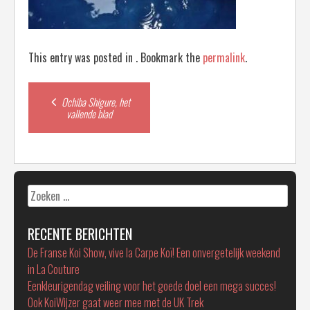
This entry was posted in . Bookmark the
permalink
.
Post
Ochiba Shigure, het
vallende blad
navigation
Zoeken
naar:
RECENTE BERICHTEN
De Franse Koi Show, vive la Carpe Koï! Een onvergetelijk weekend
in La Couture
Eenkleurigendag veiling voor het goede doel een mega succes!
Ook KoiWijzer gaat weer mee met de UK Trek