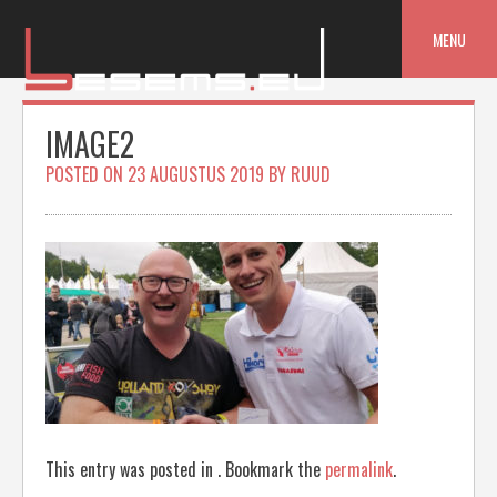
Skip
to
MENU
content
IMAGE2
POSTED ON
23 AUGUSTUS 2019
BY
RUUD
This entry was posted in . Bookmark the
permalink
.