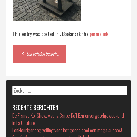
This entry was posted in . Bookmark the
permalink
.
Post
Een beladen bezoek…
navigation
Zoeken
naar:
RECENTE BERICHTEN
De Franse Koi Show, vive la Carpe Koï! Een onvergetelijk weekend
in La Couture
Eenkleurigendag veiling voor het goede doel een mega succes!