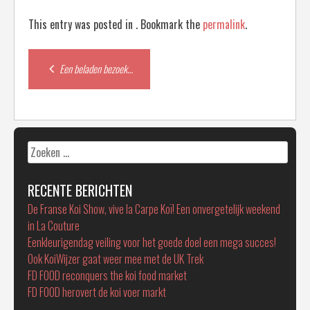
This entry was posted in . Bookmark the
permalink
.
Post
Een beladen bezoek…
navigation
Zoeken
naar:
RECENTE BERICHTEN
De Franse Koi Show, vive la Carpe Koï! Een onvergetelijk weekend
in La Couture
Eenkleurigendag veiling voor het goede doel een mega succes!
Ook KoiWijzer gaat weer mee met de UK Trek
FD FOOD reconquers the koi food market
FD FOOD herovert de koi voer markt