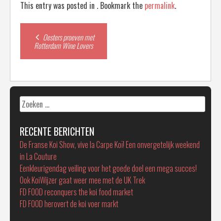
This entry was posted in . Bookmark the
permalink
.
Post
Oesters proeven met
Rotterdam Wine Lovers
navigation
Zoeken
naar:
RECENTE BERICHTEN
De Franse Koi Show, vive la Carpe Koï! Een onvergetelijk weekend
in La Couture
Eenkleurigendag veiling voor het goede doel een mega succes!
Ook KoiWijzer gaat weer mee met de UK Trek
FD FOOD reconquers the koi food market
FD FOOD herovert de koi voer markt