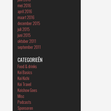
mei 2016
april 2016
maart 2016
december 2015
juli 2015
juni 2015
oktober 2011
september 2011
CATEGORIEËN
Food & drinks
Koi Basics
Koi Kichi
Koi Travel
Koishow Goes
Misc
Podcasts
Sponsoren