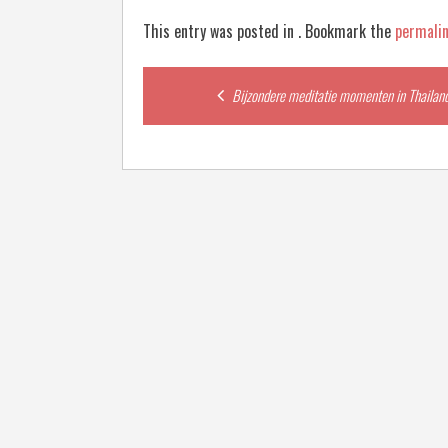
This entry was posted in . Bookmark the
permali
Post
Bijzondere meditatie momenten in Thailan
navigation