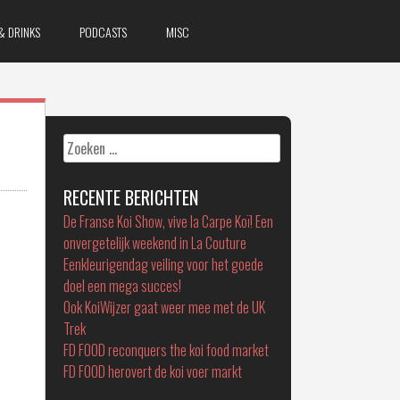
& DRINKS
PODCASTS
MISC
Zoeken
naar:
RECENTE BERICHTEN
De Franse Koi Show, vive la Carpe Koï! Een
onvergetelijk weekend in La Couture
Eenkleurigendag veiling voor het goede
doel een mega succes!
Ook KoiWijzer gaat weer mee met de UK
Trek
FD FOOD reconquers the koi food market
FD FOOD herovert de koi voer markt