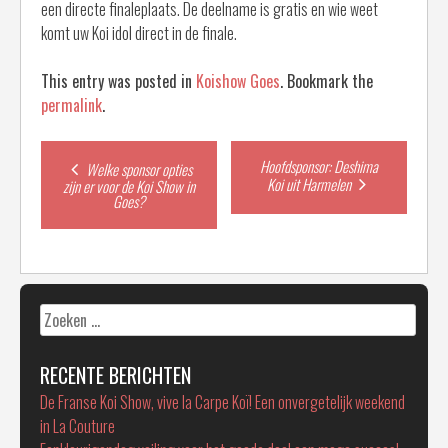
een directe finaleplaats. De deelname is gratis en wie weet
komt uw Koi idol direct in de finale.
This entry was posted in
Koishow Goes
. Bookmark the
permalink
.
Post
Hoofdsponsor: Deshima
Welke sponsor opties
Koi uit Harmelen
zijn er voor de Koi Show in
Goes?
navigation
Zoeken
naar:
RECENTE BERICHTEN
De Franse Koi Show, vive la Carpe Koï! Een onvergetelijk weekend
in La Couture