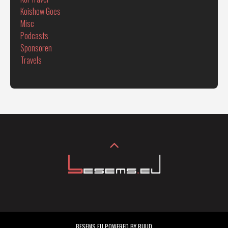
Koishow Goes
Misc
Podcasts
Sponsoren
Travels
BESEMS.EU POWERED BY RUUD