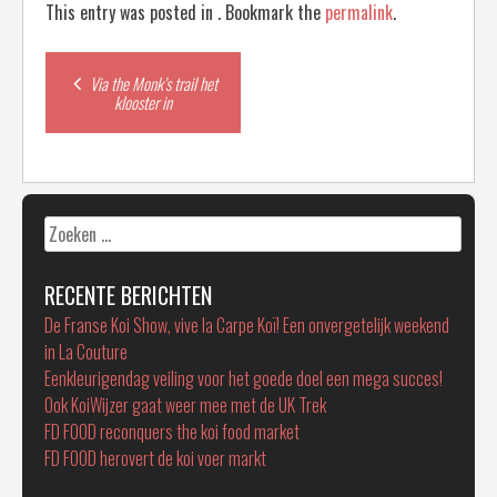
This entry was posted in . Bookmark the
permalink
.
Post
Via the Monk’s trail het
klooster in
navigation
Zoeken
naar:
RECENTE BERICHTEN
De Franse Koi Show, vive la Carpe Koï! Een onvergetelijk weekend
in La Couture
Eenkleurigendag veiling voor het goede doel een mega succes!
Ook KoiWijzer gaat weer mee met de UK Trek
FD FOOD reconquers the koi food market
FD FOOD herovert de koi voer markt