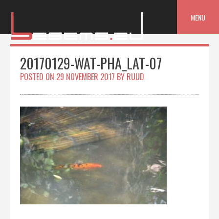
Skip
to
MENU
content
20170129-WAT-PHA_LAT-07
POSTED ON
29 NOVEMBER 2017
BY
RUUD