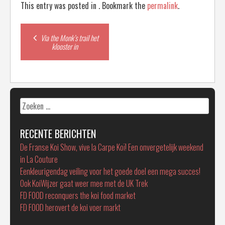
This entry was posted in . Bookmark the
permalink
.
Post
Via the Monk’s trail het
klooster in
navigation
Zoeken
naar:
RECENTE BERICHTEN
De Franse Koi Show, vive la Carpe Koï! Een onvergetelijk weekend
in La Couture
Eenkleurigendag veiling voor het goede doel een mega succes!
Ook KoiWijzer gaat weer mee met de UK Trek
FD FOOD reconquers the koi food market
FD FOOD herovert de koi voer markt