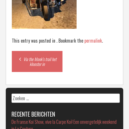
This entry was posted in . Bookmark the
permalink
.
Post
Via the Monk’s trail het
klooster in
navigation
Zoeken
naar:
RECENTE BERICHTEN
De Franse Koi Show, vive la Carpe Koï! Een onvergetelijk weekend
in La Couture