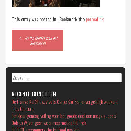
This entry was posted in . Bookmark the
permalink
.
Post
Via the Monk’s trail het
klooster in
navigation
Zoeken
naar:
RECENTE BERICHTEN
De Franse Koi Show, vive la Carpe Koï! Een onvergetelijk weekend
in La Couture
Eenkleurigendag veiling voor het goede doel een mega succes!
Ook KoiWijzer gaat weer mee met de UK Trek
FD FOOD reconquers the koi food market