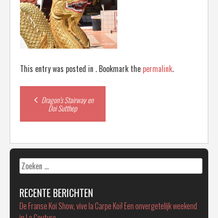
This entry was posted in . Bookmark the
permalink
.
Post
Dragon’s Stairway en
Doi Sutthep
navigation
Zoeken
naar:
RECENTE BERICHTEN
De Franse Koi Show, vive la Carpe Koï! Een onvergetelijk weekend
in La Couture