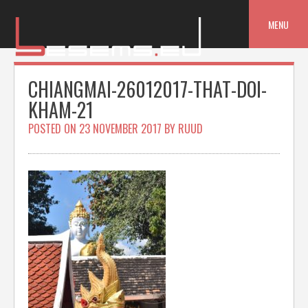
Skip
to
MENU
content
CHIANGMAI-26012017-THAT-DOI-
KHAM-21
POSTED ON
23 NOVEMBER 2017
BY
RUUD