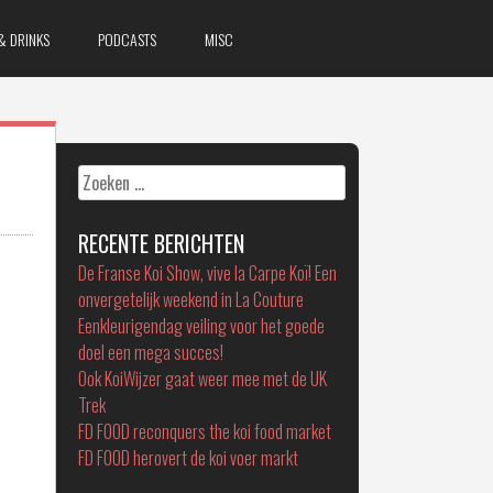
& DRINKS
PODCASTS
MISC
Zoeken
naar:
RECENTE BERICHTEN
De Franse Koi Show, vive la Carpe Koï! Een
onvergetelijk weekend in La Couture
Eenkleurigendag veiling voor het goede
doel een mega succes!
Ook KoiWijzer gaat weer mee met de UK
Trek
FD FOOD reconquers the koi food market
FD FOOD herovert de koi voer markt