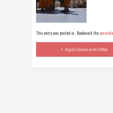
This entry was posted in . Bookmark the
permali
Post
Dragon’s Stairway en Doi Sutthep
navigation