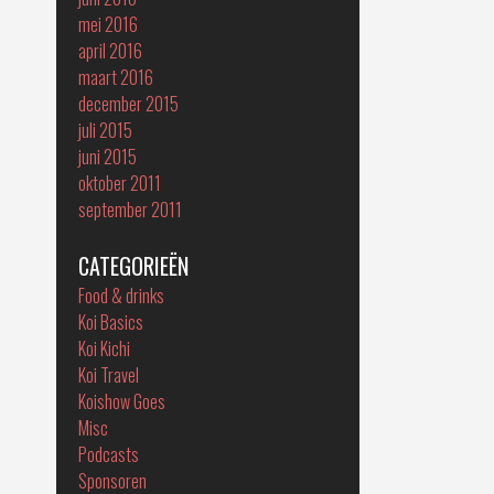
mei 2016
april 2016
maart 2016
december 2015
juli 2015
juni 2015
oktober 2011
september 2011
CATEGORIEËN
Food & drinks
Koi Basics
Koi Kichi
Koi Travel
Koishow Goes
Misc
Podcasts
Sponsoren