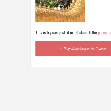
This entry was posted in . Bookmark the
permali
Post
Dragon’s Stairway en Doi Sutthep
navigation