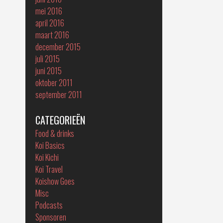
mei 2016
april 2016
maart 2016
december 2015
juli 2015
juni 2015
oktober 2011
september 2011
CATEGORIEËN
Food & drinks
Koi Basics
Koi Kichi
Koi Travel
Koishow Goes
Misc
Podcasts
Sponsoren