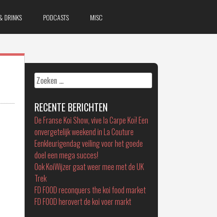
& DRINKS
PODCASTS
MISC
Zoeken
naar:
RECENTE BERICHTEN
De Franse Koi Show, vive la Carpe Koï! Een
onvergetelijk weekend in La Couture
Eenkleurigendag veiling voor het goede
doel een mega succes!
Ook KoiWijzer gaat weer mee met de UK
Trek
FD FOOD reconquers the koi food market
FD FOOD herovert de koi voer markt