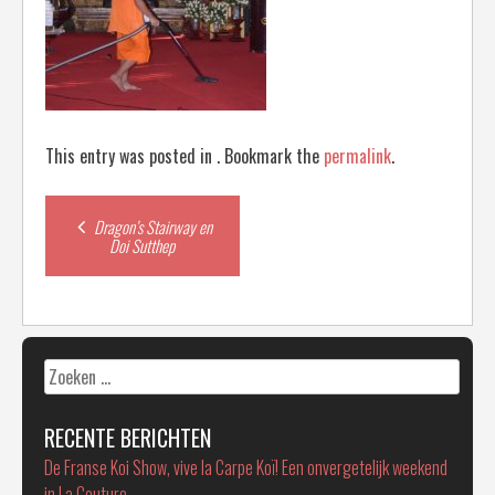
This entry was posted in . Bookmark the
permalink
.
Post
Dragon’s Stairway en
Doi Sutthep
navigation
Zoeken
naar:
RECENTE BERICHTEN
De Franse Koi Show, vive la Carpe Koï! Een onvergetelijk weekend
in La Couture