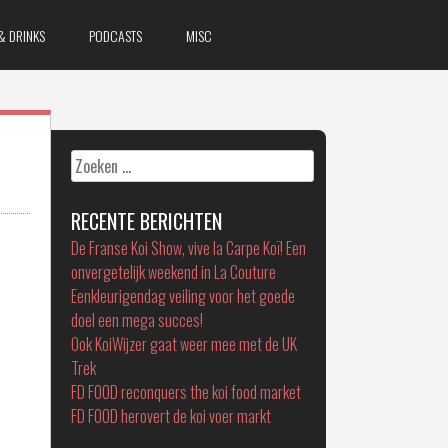
& DRINKS
PODCASTS
MISC
Zoeken
naar:
RECENTE BERICHTEN
De Franse Koi Show, vive la Carpe Koï! Een
onvergetelijk weekend in La Couture
Eenkleurigendag veiling voor het goede
doel een mega succes!
Ook KoiWijzer gaat weer mee met de UK
Trek
FD FOOD reconquers the koi food market
FD FOOD herovert de koi voer markt