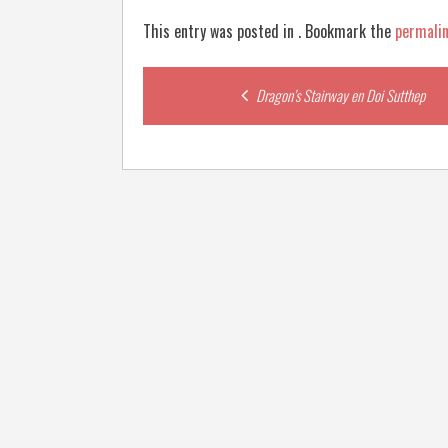
This entry was posted in . Bookmark the
permali
Post
Dragon’s Stairway en Doi Sutthep
navigation