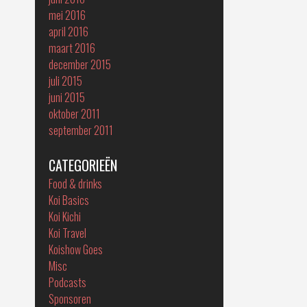
mei 2016
april 2016
maart 2016
december 2015
juli 2015
juni 2015
oktober 2011
september 2011
CATEGORIEËN
Food & drinks
Koi Basics
Koi Kichi
Koi Travel
Koishow Goes
Misc
Podcasts
Sponsoren