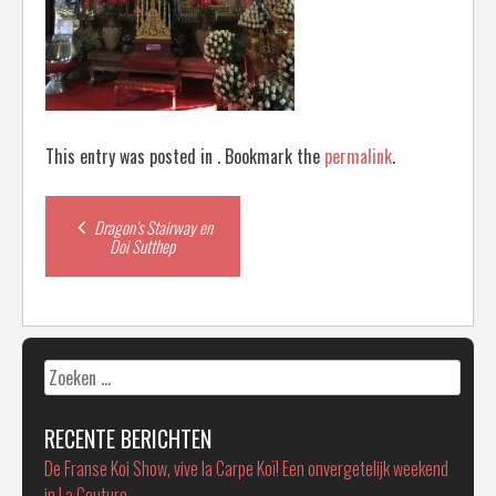
This entry was posted in . Bookmark the
permalink
.
Post
Dragon’s Stairway en
Doi Sutthep
navigation
Zoeken
naar:
RECENTE BERICHTEN
De Franse Koi Show, vive la Carpe Koï! Een onvergetelijk weekend
in La Couture