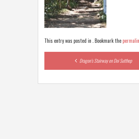
This entry was posted in . Bookmark the
permali
Post
Dragon’s Stairway en Doi Sutthep
navigation