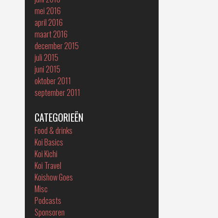
mei 2016
april 2016
maart 2016
december 2015
juli 2015
juni 2015
oktober 2011
september 2011
CATEGORIEËN
Food & drinks
Koi Basics
Koi Kichi
Koi Travel
Koishow Goes
Misc
Podcasts
Sponsoren