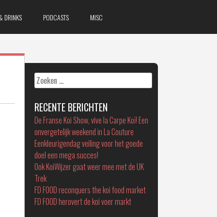
& DRINKS
PODCASTS
MISC
Zoeken
naar:
RECENTE BERICHTEN
De Franse Koi Show, vive la Carpe Koï! Een
onvergetelijk weekend in La Couture
Eenkleurigendag veiling voor het goede
doel een mega succes!
Ook KoiWijzer gaat weer mee met de UK
Trek
FD FOOD reconquers the koi food market
FD FOOD herovert de koi voer markt