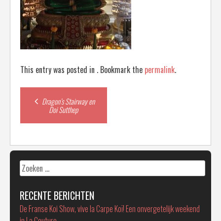
This entry was posted in . Bookmark the
permalink
.
Post
Dragon’s Stairway en
Doi Sutthep
navigation
Zoeken
naar:
RECENTE BERICHTEN
De Franse Koi Show, vive la Carpe Koï! Een onvergetelijk weekend
in La Couture