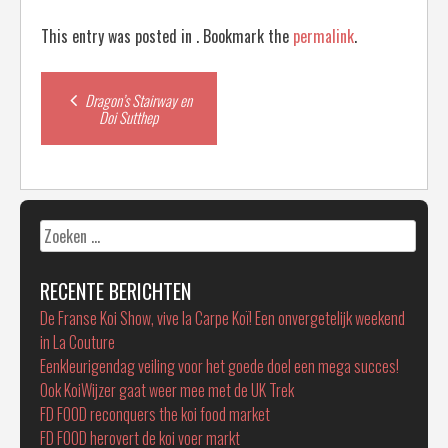
This entry was posted in . Bookmark the
permalink
.
Post
Dragon’s Stairway en
Doi Sutthep
navigation
Zoeken
naar:
RECENTE BERICHTEN
De Franse Koi Show, vive la Carpe Koï! Een onvergetelijk weekend
in La Couture
Eenkleurigendag veiling voor het goede doel een mega succes!
Ook KoiWijzer gaat weer mee met de UK Trek
FD FOOD reconquers the koi food market
FD FOOD herovert de koi voer markt