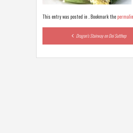
This entry was posted in . Bookmark the
permali
Post
Dragon’s Stairway en Doi Sutthep
navigation