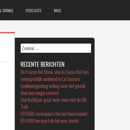
& DRINKS
PODCASTS
MISC
Zoeken
naar:
RECENTE BERICHTEN
De Franse Koi Show, vive la Carpe Koï! Een
onvergetelijk weekend in La Couture
Eenkleurigendag veiling voor het goede
doel een mega succes!
Ook KoiWijzer gaat weer mee met de UK
Trek
FD FOOD reconquers the koi food market
FD FOOD herovert de koi voer markt