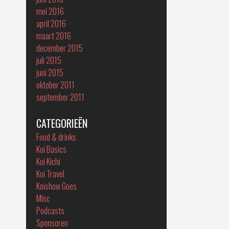
mei 2016
april 2016
maart 2016
december 2015
juli 2015
juni 2015
oktober 2011
september 2011
CATEGORIEËN
Food & drinks
Koi Basics
Koi Kichi
Koi Travel
Koishow Goes
Misc
Podcasts
Sponsoren