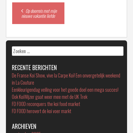
Post
Op doorreis met mijn
nieuwe vakantie liefde
navigation
Zoeken
naar:
RECENTE BERICHTEN
De Franse Koi Show, vive la Carpe Koï! Een onvergetelijk weekend
in La Couture
Eenkleurigendag veiling voor het goede doel een mega succes!
Ook KoiWijzer gaat weer mee met de UK Trek
FD FOOD reconquers the koi food market
FD FOOD herovert de koi voer markt
ARCHIEVEN