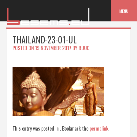
Skip
to
MENU
content
THAILAND-23-01-UL
POSTED ON
19 NOVEMBER 2017
BY
RUUD
This entry was posted in . Bookmark the
permalink
.