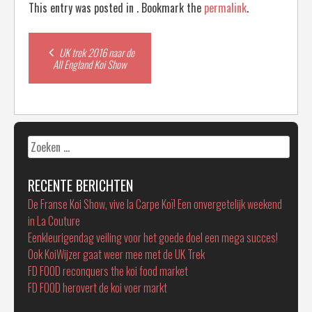
This entry was posted in . Bookmark the
permalink
.
Post
UK trek 2016 naar de
All England Koi Show
navigation
Zoeken
naar:
RECENTE BERICHTEN
De Franse Koi Show, vive la Carpe Koï! Een onvergetelijk weekend
in La Couture
Eenkleurigendag veiling voor het goede doel een mega succes!
Ook KoiWijzer gaat weer mee met de UK Trek
FD FOOD reconquers the koi food market
FD FOOD herovert de koi voer markt