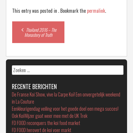
This entry was posted in . Bookmark the
permalink
.
Post
Thailand 2016 – The
Monastery of Truth
navigation
Zoeken
naar:
RECENTE BERICHTEN
De Franse Koi Show, vive la Carpe Koï! Een onvergetelijk weekend
in La Couture
Eenkleurigendag veiling voor het goede doel een mega succes!
Ook KoiWijzer gaat weer mee met de UK Trek
FD FOOD reconquers the koi food market
FD FOOD herovert de koi voer markt