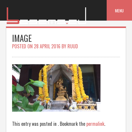
Skip
to
MENU
content
IMAGE
POSTED ON
28 APRIL 2016
BY
RUUD
This entry was posted in . Bookmark the
permalink
.