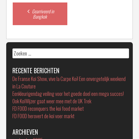
Post
Gearriveerd in
Bangkok
navigation
Zoeken
naar:
RECENTE BERICHTEN
De Franse Koi Show, vive la Carpe Koï! Een onvergetelijk weekend
in La Couture
Eenkleurigendag veiling voor het goede doel een mega succes!
Ook KoiWijzer gaat weer mee met de UK Trek
FD FOOD reconquers the koi food market
FD FOOD herovert de koi voer markt
ARCHIEVEN