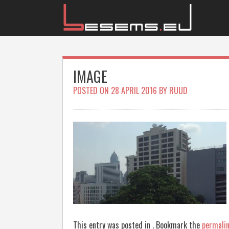
Skip
to
content
IMAGE
POSTED ON
28 APRIL 2016
BY
RUUD
This entry was posted in . Bookmark the
permali