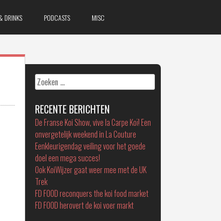
& DRINKS
PODCASTS
MISC
Zoeken
naar:
RECENTE BERICHTEN
De Franse Koi Show, vive la Carpe Koï! Een
onvergetelijk weekend in La Couture
Eenkleurigendag veiling voor het goede
doel een mega succes!
Ook KoiWijzer gaat weer mee met de UK
Trek
FD FOOD reconquers the koi food market
FD FOOD herovert de koi voer markt