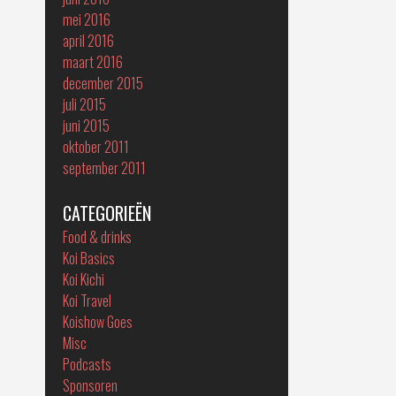
mei 2016
april 2016
maart 2016
december 2015
juli 2015
juni 2015
oktober 2011
september 2011
CATEGORIEËN
Food & drinks
Koi Basics
Koi Kichi
Koi Travel
Koishow Goes
Misc
Podcasts
Sponsoren