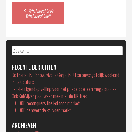
Post
What about Leo?
What about Leo!!
navigation
Zoeken
naar:
RECENTE BERICHTEN
De Franse Koi Show, vive la Carpe Koï! Een onvergetelijk weekend
in La Couture
Eenkleurigendag veiling voor het goede doel een mega succes!
Ook KoiWijzer gaat weer mee met de UK Trek
FD FOOD reconquers the koi food market
FD FOOD herovert de koi voer markt
ARCHIEVEN