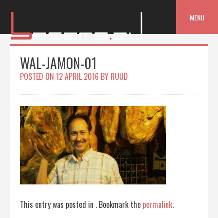
Skip
to
MENU
content
WAL-JAMON-01
POSTED ON
12 APRIL 2016
BY
RUUD
This entry was posted in . Bookmark the
permalink
.