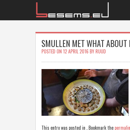
Skip
to
content
SMULLEN MET WHAT ABOUT 
POSTED ON
12 APRIL 2016
BY
RUUD
This entry was posted in . Bookmark the
permali