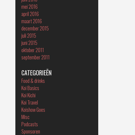
mei 2016
april 2016
maart 2016
december 2015
juli 2015
juni 2015
oktober 2011
september 2011
CATEGORIEËN
Food & drinks
Koi Basics
Koi Kichi
Koi Travel
Koishow Goes
Misc
Podcasts
Sponsoren