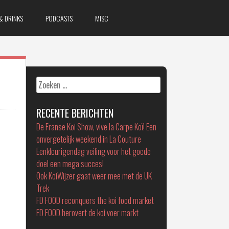
& DRINKS
PODCASTS
MISC
Zoeken
naar:
RECENTE BERICHTEN
De Franse Koi Show, vive la Carpe Koï! Een
onvergetelijk weekend in La Couture
Eenkleurigendag veiling voor het goede
doel een mega succes!
Ook KoiWijzer gaat weer mee met de UK
Trek
FD FOOD reconquers the koi food market
FD FOOD herovert de koi voer markt