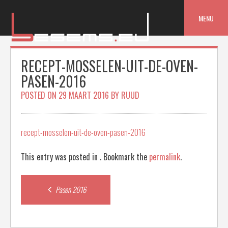
Skip
to
MENU
content
RECEPT-MOSSELEN-UIT-DE-OVEN-
PASEN-2016
POSTED ON
29 MAART 2016
BY
RUUD
recept-mosselen-uit-de-oven-pasen-2016
This entry was posted in . Bookmark the
permalink
.
Post
Pasen 2016
navigation