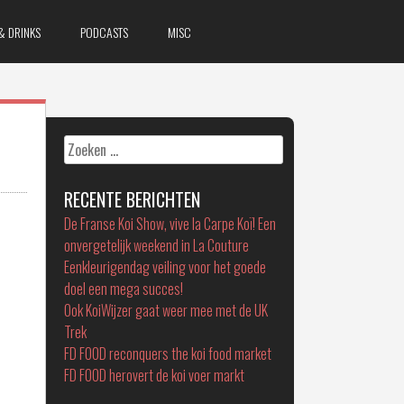
& DRINKS
PODCASTS
MISC
Zoeken
naar:
RECENTE BERICHTEN
De Franse Koi Show, vive la Carpe Koï! Een
onvergetelijk weekend in La Couture
Eenkleurigendag veiling voor het goede
doel een mega succes!
Ook KoiWijzer gaat weer mee met de UK
Trek
FD FOOD reconquers the koi food market
FD FOOD herovert de koi voer markt