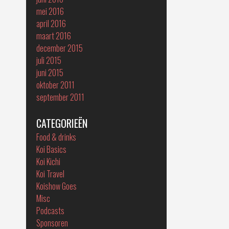
mei 2016
april 2016
maart 2016
december 2015
juli 2015
juni 2015
oktober 2011
september 2011
CATEGORIEËN
Food & drinks
Koi Basics
Koi Kichi
Koi Travel
Koishow Goes
Misc
Podcasts
Sponsoren