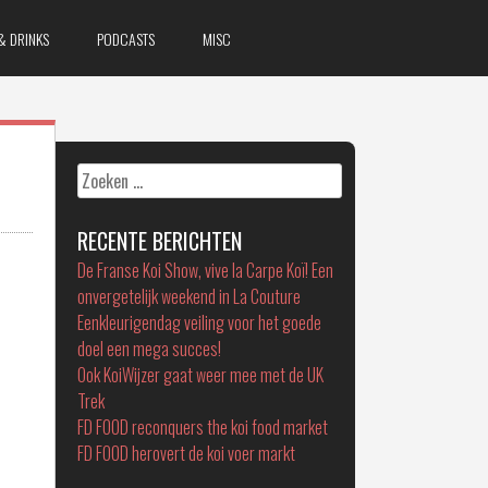
& DRINKS
PODCASTS
MISC
Zoeken
naar:
RECENTE BERICHTEN
De Franse Koi Show, vive la Carpe Koï! Een
onvergetelijk weekend in La Couture
Eenkleurigendag veiling voor het goede
doel een mega succes!
Ook KoiWijzer gaat weer mee met de UK
Trek
FD FOOD reconquers the koi food market
FD FOOD herovert de koi voer markt