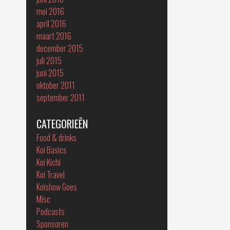
mei 2016
april 2016
maart 2016
december 2015
juli 2015
juni 2015
oktober 2011
september 2011
CATEGORIEËN
Food & drinks
Koi Basics
Koi Kichi
Koi Travel
Koishow Goes
Misc
Podcasts
Sponsoren