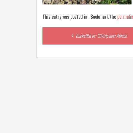
This entry was posted in . Bookmark the
permali
Post
Bucketlist pa: Citytrip naar Athene
navigation