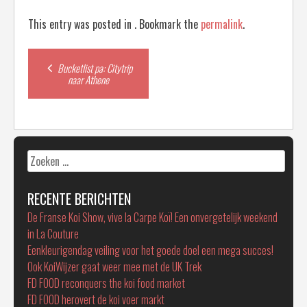
This entry was posted in . Bookmark the
permalink
.
Post
Bucketlist pa: Citytrip
naar Athene
navigation
Zoeken
naar:
RECENTE BERICHTEN
De Franse Koi Show, vive la Carpe Koï! Een onvergetelijk weekend
in La Couture
Eenkleurigendag veiling voor het goede doel een mega succes!
Ook KoiWijzer gaat weer mee met de UK Trek
FD FOOD reconquers the koi food market
FD FOOD herovert de koi voer markt