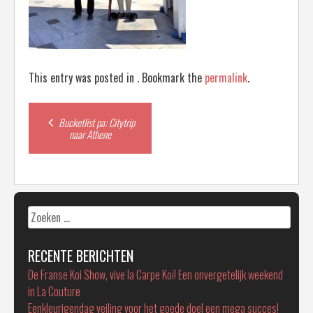
This entry was posted in . Bookmark the
permalink
.
Post
Bucketlist pa: Citytrip
naar Athene
navigation
Zoeken
naar:
RECENTE BERICHTEN
De Franse Koi Show, vive la Carpe Koï! Een onvergetelijk weekend
in La Couture
Eenkleurigendag veiling voor het goede doel een mega succes!