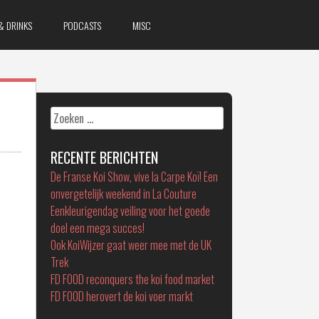
& DRINKS
PODCASTS
MISC
Zoeken
naar:
RECENTE BERICHTEN
De Franse Koi Show, vive la Carpe Koï! Een
onvergetelijk weekend in La Couture
Eenkleurigendag veiling voor het goede
doel een mega succes!
Ook KoiWijzer gaat weer mee met de UK
Trek
FD FOOD reconquers the koi food market
FD FOOD herovert de koi voer markt