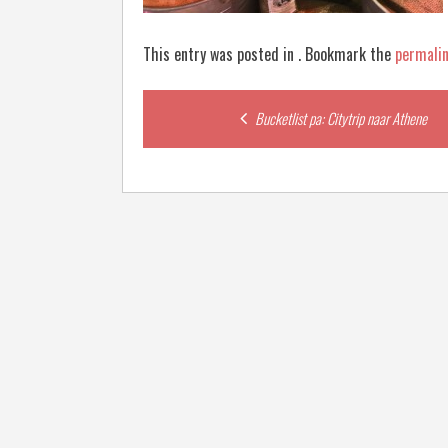
This entry was posted in . Bookmark the
permali
Post
Bucketlist pa: Citytrip naar Athene
navigation