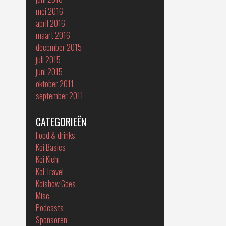
mei 2016
april 2016
maart 2016
december 2015
juli 2015
juni 2015
oktober 2011
september 2011
CATEGORIEËN
Food & drinks
Koi Basics
Koi Kichi
Koi Travel
Koishow Goes
Misc
Podcasts
Sponsoren