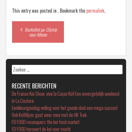
This entry was posted in . Bookmark the
permalink
.
Post
Bucketlist pa: Citytrip
naar Athene
navigation
Zoeken
naar:
RECENTE BERICHTEN
De Franse Koi Show, vive la Carpe Koï! Een onvergetelijk weekend
in La Couture
Eenkleurigendag veiling voor het goede doel een mega succes!
Ook KoiWijzer gaat weer mee met de UK Trek
FD FOOD reconquers the koi food market
FD FOOD herovert de koi voer markt