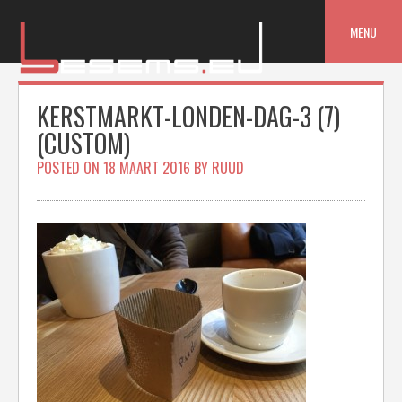
Skip
to
MENU
content
KERSTMARKT-LONDEN-DAG-3 (7)
(CUSTOM)
POSTED ON
18 MAART 2016
BY
RUUD