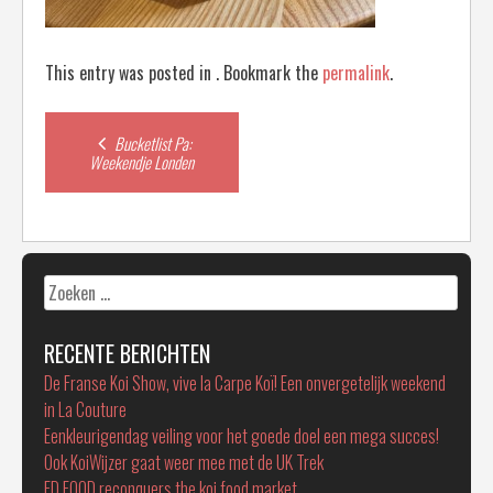
This entry was posted in . Bookmark the
permalink
.
Post
Bucketlist Pa:
Weekendje Londen
navigation
Zoeken
naar:
RECENTE BERICHTEN
De Franse Koi Show, vive la Carpe Koï! Een onvergetelijk weekend
in La Couture
Eenkleurigendag veiling voor het goede doel een mega succes!
Ook KoiWijzer gaat weer mee met de UK Trek
FD FOOD reconquers the koi food market