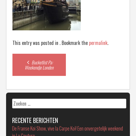
This entry was posted in . Bookmark the
permalink
.
Post
Bucketlist Pa:
Weekendje Londen
navigation
Zoeken
naar:
RECENTE BERICHTEN
De Franse Koi Show, vive la Carpe Koï! Een onvergetelijk weekend
in La Couture