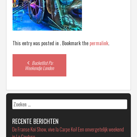
This entry was posted in . Bookmark the
permalink
.
Post
Bucketlist Pa:
Weekendje Londen
navigation
Zoeken
naar:
RECENTE BERICHTEN
De Franse Koi Show, vive la Carpe Koï! Een onvergetelijk weekend
in La Couture