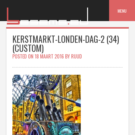
Skip
to
MENU
content
KERSTMARKT-LONDEN-DAG-2 (34)
(CUSTOM)
POSTED ON
18 MAART 2016
BY
RUUD