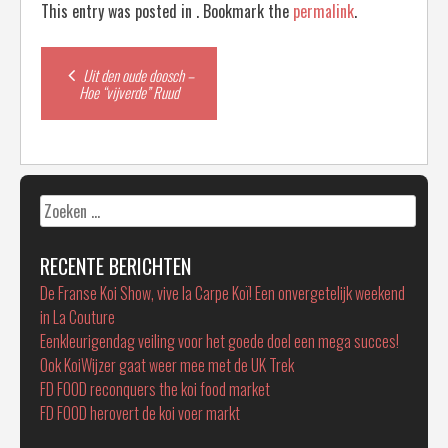
This entry was posted in . Bookmark the
permalink
.
Post
Uit den oude doosch –
Hoe “vijverde” Ruud
navigation
Zoeken
naar:
RECENTE BERICHTEN
De Franse Koi Show, vive la Carpe Koï! Een onvergetelijk weekend
in La Couture
Eenkleurigendag veiling voor het goede doel een mega succes!
Ook KoiWijzer gaat weer mee met de UK Trek
FD FOOD reconquers the koi food market
FD FOOD herovert de koi voer markt