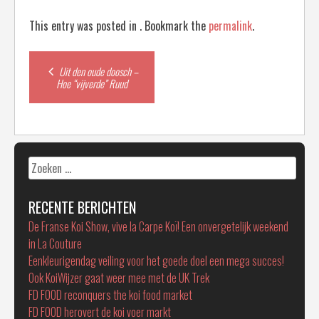
This entry was posted in . Bookmark the
permalink
.
Post
Uit den oude doosch –
Hoe “vijverde” Ruud
navigation
Zoeken
naar:
RECENTE BERICHTEN
De Franse Koi Show, vive la Carpe Koï! Een onvergetelijk weekend
in La Couture
Eenkleurigendag veiling voor het goede doel een mega succes!
Ook KoiWijzer gaat weer mee met de UK Trek
FD FOOD reconquers the koi food market
FD FOOD herovert de koi voer markt