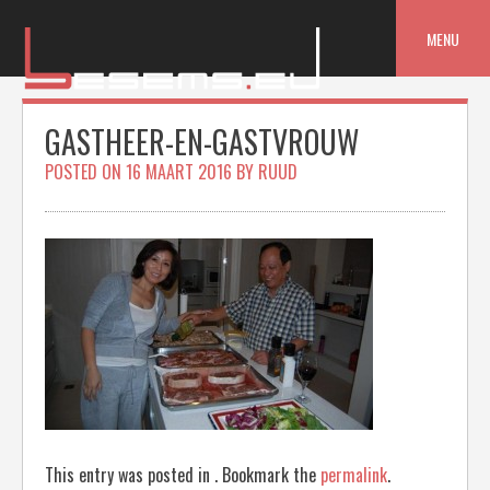
Skip
to
MENU
content
GASTHEER-EN-GASTVROUW
POSTED ON
16 MAART 2016
BY
RUUD
This entry was posted in . Bookmark the
permalink
.