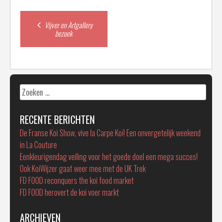
Post
Vijver en Artgallery
bezoek
navigation
Zoeken
naar:
RECENTE BERICHTEN
De Franse Koi Show, vive la Carpe Koï! Een onvergetelijk weekend
in La Couture
Eenkleurigendag veiling voor het goede doel een mega succes!
Ook KoiWijzer gaat weer mee met de UK Trek
FD FOOD reconquers the koi food market
FD FOOD herovert de koi voer markt
ARCHIEVEN