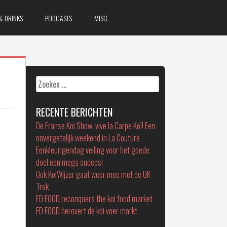
& DRINKS
PODCASTS
MISC
Zoeken
naar:
RECENTE BERICHTEN
De Franse Koi Show, vive la Carpe Koï! Een
onvergetelijk weekend in La Couture
Eenkleurigendag veiling voor het goede
doel een mega succes!
Ook KoiWijzer gaat weer mee met de UK
Trek
FD FOOD reconquers the koi food market
FD FOOD herovert de koi voer markt