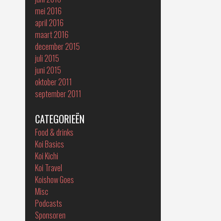
mei 2016
april 2016
maart 2016
december 2015
juli 2015
juni 2015
oktober 2011
september 2011
CATEGORIEËN
Food & drinks
Koi Basics
Koi Kichi
Koi Travel
Koishow Goes
Misc
Podcasts
Sponsoren