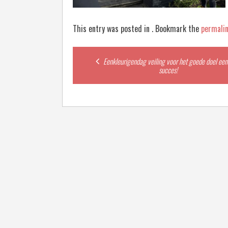
This entry was posted in . Bookmark the
permali
Post
Eenkleurigendag veiling voor het goede doel ee
succes!
navigation