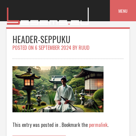
Skip
to
MENU
content
HEADER-SEPPUKU
POSTED ON
6 SEPTEMBER 2024
BY
RUUD
This entry was posted in . Bookmark the
permalink
.