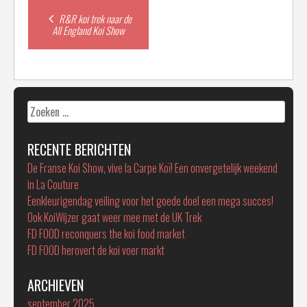
Post
R&R koi trek naar de
All England Koi Show
navigation
Zoeken
naar:
RECENTE BERICHTEN
De Franse Koi Show, vive la Carpe Koï! Een onvergetelijk weekend
in La Couture
Eenkleurigendag veiling voor het goede doel een mega succes!
Ook KoiWijzer gaat weer mee met de UK Trek
FD FOOD reconquers the koi food market
FD FOOD herovert de koi voer markt
ARCHIEVEN
september 2025