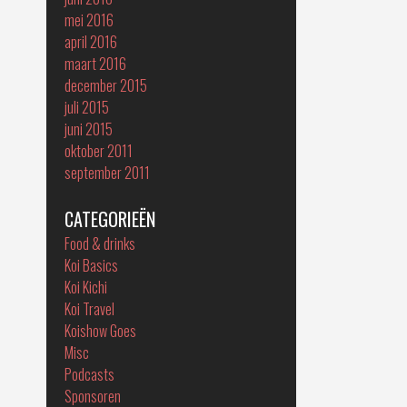
mei 2016
april 2016
maart 2016
december 2015
juli 2015
juni 2015
oktober 2011
september 2011
CATEGORIEËN
Food & drinks
Koi Basics
Koi Kichi
Koi Travel
Koishow Goes
Misc
Podcasts
Sponsoren