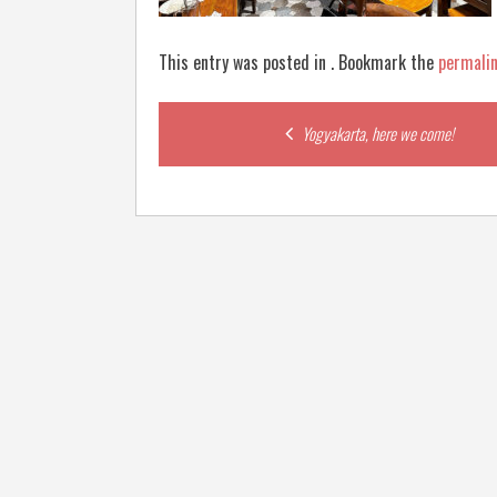
This entry was posted in . Bookmark the
permali
Post
Yogyakarta, here we come!
navigation