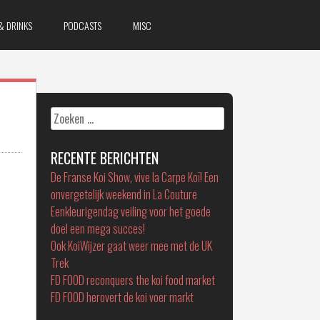
& DRINKS
PODCASTS
MISC
Zoeken
naar:
RECENTE BERICHTEN
De Franse Koi Show, vive la Carpe Koï! Een
onvergetelijk weekend in La Couture
Eenkleurigendag veiling voor het goede
doel een mega succes!
Ook KoiWijzer gaat weer mee met de UK
Trek
FD FOOD reconquers the koi food market
FD FOOD herovert de koi voer markt