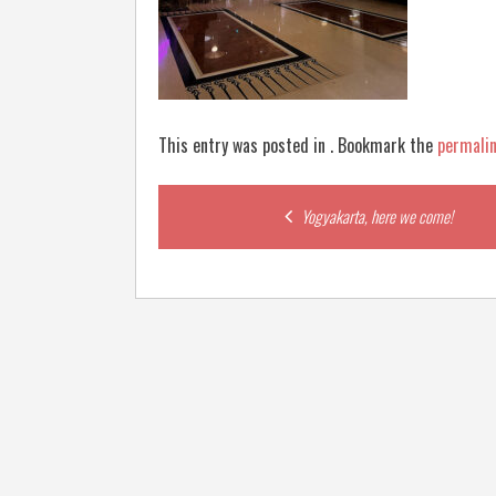
This entry was posted in . Bookmark the
permali
Post
Yogyakarta, here we come!
navigation