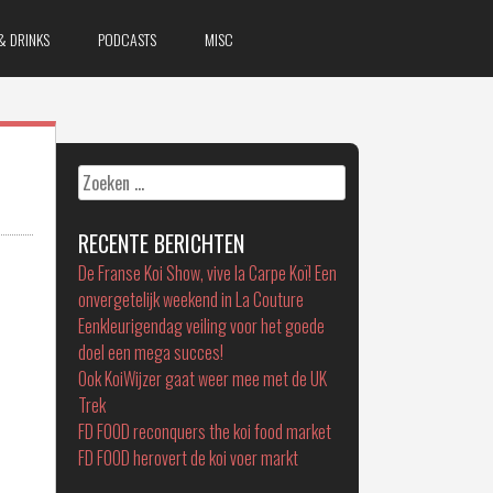
& DRINKS
PODCASTS
MISC
Zoeken
naar:
RECENTE BERICHTEN
De Franse Koi Show, vive la Carpe Koï! Een
onvergetelijk weekend in La Couture
Eenkleurigendag veiling voor het goede
doel een mega succes!
Ook KoiWijzer gaat weer mee met de UK
Trek
FD FOOD reconquers the koi food market
FD FOOD herovert de koi voer markt