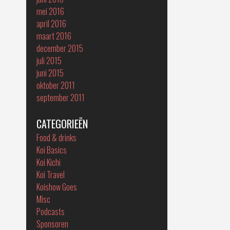
mei 2016
april 2016
maart 2016
december 2015
juli 2015
juni 2015
oktober 2011
september 2011
CATEGORIEËN
Food & drinks
Koi Basics
Koi Kichi
Koi Travel
Koishow Goes
Misc
Podcasts
Sponsoren