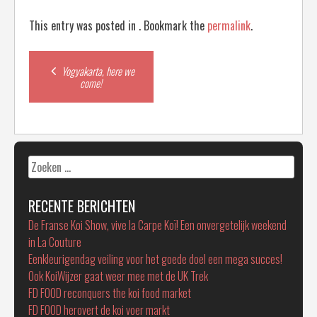
This entry was posted in . Bookmark the
permalink
.
Post
Yogyakarta, here we
come!
navigation
Zoeken
naar:
RECENTE BERICHTEN
De Franse Koi Show, vive la Carpe Koï! Een onvergetelijk weekend
in La Couture
Eenkleurigendag veiling voor het goede doel een mega succes!
Ook KoiWijzer gaat weer mee met de UK Trek
FD FOOD reconquers the koi food market
FD FOOD herovert de koi voer markt