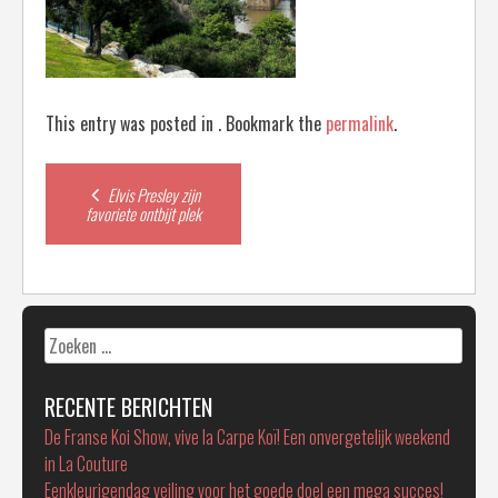
This entry was posted in . Bookmark the
permalink
.
Post
Elvis Presley zijn
favoriete ontbijt plek
navigation
Zoeken
naar:
RECENTE BERICHTEN
De Franse Koi Show, vive la Carpe Koï! Een onvergetelijk weekend
in La Couture
Eenkleurigendag veiling voor het goede doel een mega succes!