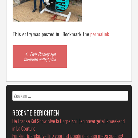
This entry was posted in . Bookmark the
permalink
.
Post
Elvis Presley zijn
favoriete ontbijt plek
navigation
Zoeken
naar:
RECENTE BERICHTEN
De Franse Koi Show, vive la Carpe Koï! Een onvergetelijk weekend
in La Couture
Eenkleurigendag veiling voor het goede doel een mega succes!