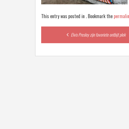
This entry was posted in . Bookmark the
permali
Post
Elvis Presley zijn favoriete ontbijt plek
navigation