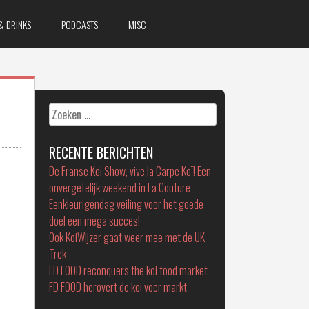
& DRINKS
PODCASTS
MISC
Zoeken
naar:
RECENTE BERICHTEN
De Franse Koi Show, vive la Carpe Koï! Een
onvergetelijk weekend in La Couture
Eenkleurigendag veiling voor het goede
doel een mega succes!
Ook KoiWijzer gaat weer mee met de UK
Trek
FD FOOD reconquers the koi food market
FD FOOD herovert de koi voer markt