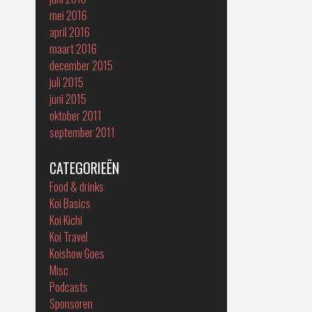
mei 2016
april 2016
maart 2016
december 2015
juli 2015
juni 2015
oktober 2011
september 2011
CATEGORIEËN
Food & drinks
Koi Basics
Koi Kichi
Koi Travel
Koishow Goes
Misc
Podcasts
Sponsoren